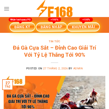
Skip
to
content
KHUYẾN MÃI
ĐĂNG NHẬP
ĐĂNG KÝ
TIN TỨC
Đá Gà Cựa Sắt – Đỉnh Cao Giải Trí
Với Tỷ Lệ Thắng Tới 90%
POSTED ON
27 THÁNG 2, 2026
BY
ADMIN
27
Th2