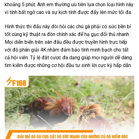
khoảng 5 phút. Anh em thường ưu tiên lựa chọn loại hình này
vì tính bất ngờ cao và sự kịch tính được đẩy lên mức tối đa.
Hình thức thi đấu này đòi hỏi các chú gà phải có sức bền bỉ
tốt cùng kỹ thuật ra đòn chính xác để hạ gục đối thủ nhanh.
Mọi diễn biến trên sân đấu đều được truyền hình trực tiếp
với độ phân giải 4K nhằm đảm bảo tính minh bạch cho tất
cả hội viên. Tỷ lệ đặt cược đa dạng giúp mọi người dễ dàng
tìm kiếm được những cơ hội đầu tư sinh lời cực kỳ hấp dẫn.