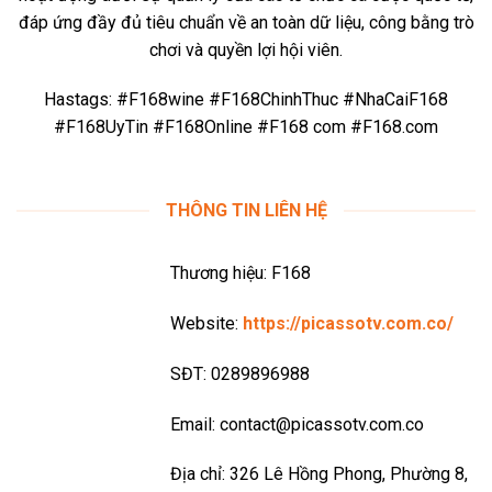
đáp ứng đầy đủ tiêu chuẩn về an toàn dữ liệu, công bằng trò
chơi và quyền lợi hội viên.
Hastags:
#
F168wine
#
F168
ChinhThuc #NhaCai
F168
#
F168
UyTin #
F168
Online #
F168
com #
F168
.com
THÔNG TIN LIÊN HỆ
Thương hiệu:
F168
Website:
https://picassotv.com.co/
SĐT:
0289896988
Email:
contact@picassotv.com.co
Địa chỉ:
326 Lê Hồng Phong, Phường 8,