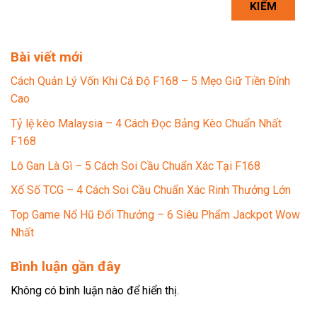
KIẾM
Bài viết mới
Cách Quản Lý Vốn Khi Cá Độ F168 – 5 Mẹo Giữ Tiền Đỉnh
Cao
Tỷ lệ kèo Malaysia – 4 Cách Đọc Bảng Kèo Chuẩn Nhất
F168
Lô Gan Là Gì – 5 Cách Soi Cầu Chuẩn Xác Tại F168
Xổ Số TCG – 4 Cách Soi Cầu Chuẩn Xác Rinh Thưởng Lớn
Top Game Nổ Hũ Đổi Thưởng – 6 Siêu Phẩm Jackpot Wow
Nhất
Bình luận gần đây
Không có bình luận nào để hiển thị.