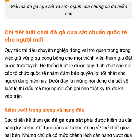
Giải mã đá gà cựa sắt và sức mạnh của những cú đá hiểm
hóc
Chi tiết luật chơi đá gà cựa sắt chuẩn quốc tế
cho người mới
Quy tắc thi đấu chuyên nghiệp đóng vai trò quan trọng trong
việc giữ vững sự công bằng cho mọi thành viên tham gia đặt
cược trực tuyến. Hệ thống luật lệ được quy định chặt chẽ bởi
các tổ chức quốc tế nhằm đảm bảo quyền lợi tốt nhất cho
người dùng hiện nay. Dưới đây là những nội dung chi tiết về
luật lệ thi đấu mà mọi người cần ghi nhớ thật kỹ trước khi
vào trận.
Kiểm soát trọng lượng và hạng đấu
Các chiến kê tham gia
đá gà cựa sắt
phải được kiểm tra cân
nặng kỹ lưỡng để đảm bảo sự tương đồng về thể chất giữa
hai bên. Những chú gà có mức chênh lệch cân nặng vượt quá