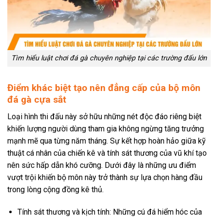
Tìm hiểu luật chơi đá gà chuyên nghiệp tại các trường đấu lớn
Điểm khác biệt tạo nên đẳng cấp của bộ môn
đá gà cựa sắt
Loại hình thi đấu này sở hữu những nét độc đáo riêng biệt
khiến lượng người dùng tham gia không ngừng tăng trưởng
mạnh mẽ qua từng năm tháng. Sự kết hợp hoàn hảo giữa kỹ
thuật cá nhân của chiến kê và tính sát thương của vũ khí tạo
nên sức hấp dẫn khó cưỡng. Dưới đây là những ưu điểm
vượt trội khiến bộ môn này trở thành sự lựa chọn hàng đầu
trong lòng cộng đồng kê thủ.
Tính sát thương và kịch tính: Những cú đá hiểm hóc của