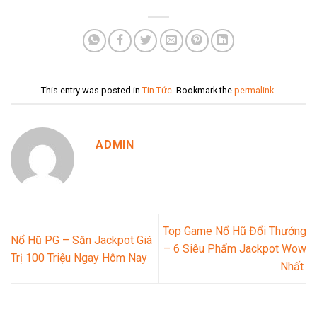
This entry was posted in
Tin Tức
. Bookmark the
permalink
.
ADMIN
Top Game Nổ Hũ Đổi Thưởng
Nổ Hũ PG – Săn Jackpot Giá
– 6 Siêu Phẩm Jackpot Wow
Trị 100 Triệu Ngay Hôm Nay
Nhất