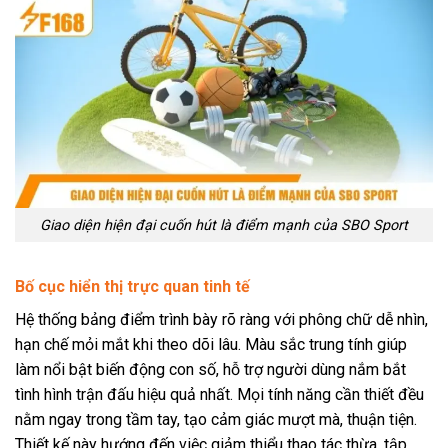
Giao diện hiện đại cuốn hút là điểm mạnh của SBO Sport
Bố cục hiển thị trực quan tinh tế
Hệ thống bảng điểm trình bày rõ ràng với phông chữ dễ nhìn,
hạn chế mỏi mắt khi theo dõi lâu. Màu sắc trung tính giúp
làm nổi bật biến động con số, hỗ trợ người dùng nắm bắt
tình hình trận đấu hiệu quả nhất. Mọi tính năng cần thiết đều
nằm ngay trong tầm tay, tạo cảm giác mượt mà, thuận tiện.
Thiết kế này hướng đến việc giảm thiểu thao tác thừa, tập