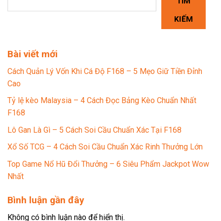
TÌM
KIẾM
Bài viết mới
Cách Quản Lý Vốn Khi Cá Độ F168 – 5 Mẹo Giữ Tiền Đỉnh
Cao
Tỷ lệ kèo Malaysia – 4 Cách Đọc Bảng Kèo Chuẩn Nhất
F168
Lô Gan Là Gì – 5 Cách Soi Cầu Chuẩn Xác Tại F168
Xổ Số TCG – 4 Cách Soi Cầu Chuẩn Xác Rinh Thưởng Lớn
Top Game Nổ Hũ Đổi Thưởng – 6 Siêu Phẩm Jackpot Wow
Nhất
Bình luận gần đây
Không có bình luận nào để hiển thị.