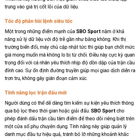
trung vào giá trị cốt lõi của dữ liệu.
Tốc độ phản hồi lệnh siêu tốc
Một trong những điểm mạnh của
SBO Sport
nằm ở khả
năng xử lý dữ liệu với độ trễ gần như bằng không. Khi thị
trường biến đổi, máy chủ cập nhật tức thì giúp bạn chốt mức
giá mong muốn mà không lo bị từ chối. Điều này cực kỳ quan
trọng đối với cá nhân yêu thích nhịp độ dồn dập của trận cầu
đỉnh cao. Sự ổn định đường truyền giúp mọi giao dịch diễn ra
trơn tru, không gây gián đoạn cảm xúc.
Tính năng lọc trận đấu mới
Người dùng có thể dễ dàng tìm kiếm sự kiện yêu thích thông
qua bộ lọc theo thời gian hoặc giải đấu.
SBO Sport
cho
phép đánh dấu trận cầu tâm điểm để theo dõi riêng biệt trên
một cửa sổ phụ chuyên dụng. Tính năng này giúp quản lý
danh mục đầu tư hiệu quả, tránh bỏ lỡ những khoảnh khắc