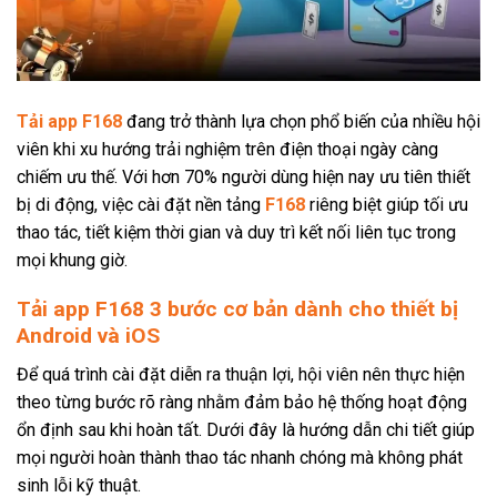
Tải app F168
đang trở thành lựa chọn phổ biến của nhiều hội
viên khi xu hướng trải nghiệm trên điện thoại ngày càng
chiếm ưu thế. Với hơn 70% người dùng hiện nay ưu tiên thiết
bị di động, việc cài đặt nền tảng
F168
riêng biệt giúp tối ưu
thao tác, tiết kiệm thời gian và duy trì kết nối liên tục trong
mọi khung giờ.
Tải app F168 3 bước cơ bản dành cho thiết bị
Android và iOS
Để quá trình cài đặt diễn ra thuận lợi, hội viên nên thực hiện
theo từng bước rõ ràng nhằm đảm bảo hệ thống hoạt động
ổn định sau khi hoàn tất. Dưới đây là hướng dẫn chi tiết giúp
mọi người hoàn thành thao tác nhanh chóng mà không phát
sinh lỗi kỹ thuật.