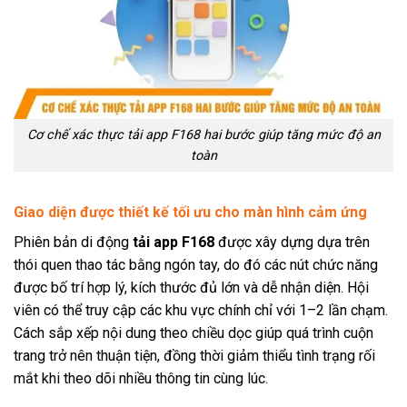
Cơ chế xác thực tải app F168 hai bước giúp tăng mức độ an
toàn
Giao diện được thiết kế tối ưu cho màn hình cảm ứng
Phiên bản di động
tải app F168
được xây dựng dựa trên
thói quen thao tác bằng ngón tay, do đó các nút chức năng
được bố trí hợp lý, kích thước đủ lớn và dễ nhận diện. Hội
viên có thể truy cập các khu vực chính chỉ với 1–2 lần chạm.
Cách sắp xếp nội dung theo chiều dọc giúp quá trình cuộn
trang trở nên thuận tiện, đồng thời giảm thiểu tình trạng rối
mắt khi theo dõi nhiều thông tin cùng lúc.