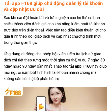
Tải app F168 giúp chủ động quản lý tài khoản
và cập nhật ưu đãi
Sau khi cài đặt hoàn tất và trải nghiệm các lợi thế cơ bản,
nhiều thành viên đánh giá cao khả năng kiểm soát tài khoản
trực tiếp trên điện thoại. Việc này tạo điều kiện thuận lợi cho
quá trình theo dõi giao dịch và cập nhật chương trình mới
trong thời gian thực.
Ứng dụng di động cho phép hội viên kiểm tra lịch sử giao
dịch chi tiết theo từng mốc thời gian cụ thể, ví dụ 7 ngày, 30
ngày hoặc 90 ngày gần nhất. Thao tác
tải app F168
này giúp
mọi người nắm bắt tình hình tài khoản nhanh chóng mà
không cần liên hệ bộ phận hỗ trợ.