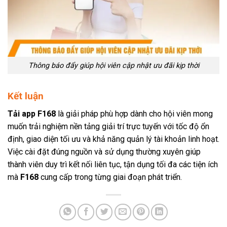
Thông báo đẩy giúp hội viên cập nhật ưu đãi kịp thời
Kết luận
Tải app F168
là giải pháp phù hợp dành cho hội viên mong
muốn trải nghiệm nền tảng giải trí trực tuyến với tốc độ ổn
định, giao diện tối ưu và khả năng quản lý tài khoản linh hoạt.
Việc cài đặt đúng nguồn và sử dụng thường xuyên giúp
thành viên duy trì kết nối liên tục, tận dụng tối đa các tiện ích
mà
F168
cung cấp trong từng giai đoạn phát triển.