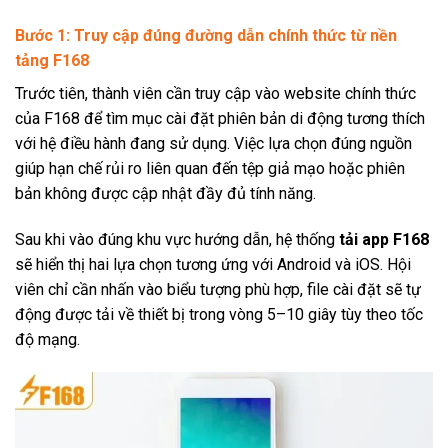
Bước 1: Truy cập đúng đường dẫn chính thức từ nền
tảng F168
Trước tiên, thành viên cần truy cập vào website chính thức
của F168 để tìm mục cài đặt phiên bản di động tương thích
với hệ điều hành đang sử dụng. Việc lựa chọn đúng nguồn
giúp hạn chế rủi ro liên quan đến tệp giả mạo hoặc phiên
bản không được cập nhật đầy đủ tính năng.
Sau khi vào đúng khu vực hướng dẫn, hệ thống
tải app F168
sẽ hiển thị hai lựa chọn tương ứng với Android và iOS. Hội
viên chỉ cần nhấn vào biểu tượng phù hợp, file cài đặt sẽ tự
động được tải về thiết bị trong vòng 5–10 giây tùy theo tốc
độ mạng.