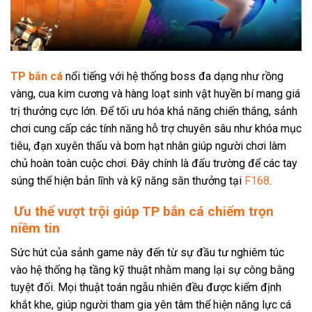
TP bắn cá
nổi tiếng với hệ thống boss đa dạng như rồng
vàng, cua kim cương và hàng loạt sinh vật huyền bí mang giá
trị thưởng cực lớn. Để tối ưu hóa khả năng chiến thắng, sảnh
chơi cung cấp các tính năng hỗ trợ chuyên sâu như khóa mục
tiêu, đạn xuyên thấu và bom hạt nhân giúp người chơi làm
chủ hoàn toàn cuộc chơi. Đây chính là đấu trường để các tay
súng thể hiện bản lĩnh và kỹ năng săn thưởng tại
F168
.
Ưu thế vượt trội giúp TP bắn cá chiếm trọn
niềm tin
Sức hút của sảnh game này đến từ sự đầu tư nghiêm túc
vào hệ thống hạ tầng kỹ thuật nhằm mang lại sự công bằng
tuyệt đối. Mọi thuật toán ngẫu nhiên đều được kiểm định
khắt khe, giúp người tham gia yên tâm thể hiện năng lực cá