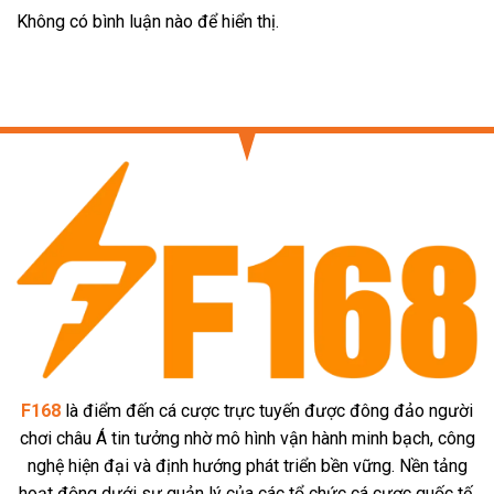
Không có bình luận nào để hiển thị.
F168
là điểm đến cá cược trực tuyến được đông đảo người
chơi châu Á tin tưởng nhờ mô hình vận hành minh bạch, công
nghệ hiện đại và định hướng phát triển bền vững. Nền tảng
hoạt động dưới sự quản lý của các tổ chức cá cược quốc tế,