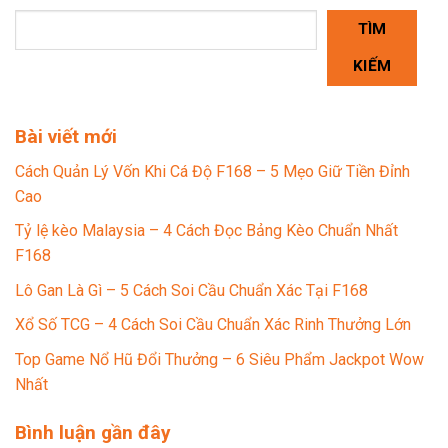
TÌM
KIẾM
Bài viết mới
Cách Quản Lý Vốn Khi Cá Độ F168 – 5 Mẹo Giữ Tiền Đỉnh
Cao
Tỷ lệ kèo Malaysia – 4 Cách Đọc Bảng Kèo Chuẩn Nhất
F168
Lô Gan Là Gì – 5 Cách Soi Cầu Chuẩn Xác Tại F168
Xổ Số TCG – 4 Cách Soi Cầu Chuẩn Xác Rinh Thưởng Lớn
Top Game Nổ Hũ Đổi Thưởng – 6 Siêu Phẩm Jackpot Wow
Nhất
Bình luận gần đây