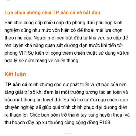
Lựa chọn phòng chơi TP bắn cá và bắt đầu
Sân chơi cung cấp nhiều cấp độ phòng đấu phù hợp kinh
nghiệm cũng như mức vốn hiện có để thoải mái lựa chọn
theo nhu cầu. Người mới nên bắt đầu từ khu vực sơ cấp để
rèn luyện khả năng quan sát đường đạn trước khi tiến tới
phòng VIP. Sự kiên trì cộng thêm chiến thuật sử dụng vũ khí
hợp lý sẽ sớm mang về chiến thắng.
Kết luận
TP bắn cá
minh chứng cho sự phát triển vượt bậc của nền
tảng giải trí số khi đem lại môi trường tương tác an toàn và
bảo mật thông tin tuyệt đối. Sự hỗ trợ từ đội ngũ chăm sóc
chuyên nghiệp sẽ giúp quá trình chinh phục đại dương diễn
ra thuận lợi. Chúc bạn sớm trở thành tay súng huyền thoại và
thu hoạch đầy ắp xu thưởng cùng cộng đồng F168.