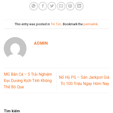
This entry was posted in
Tin Tức
. Bookmark the
permalink
.
ADMIN
MG Bắn Cá – 5 Trải Nghiệm
Nổ Hũ PG – Săn Jackpot Giá
Đại Dương Kịch Tính Không
Trị 100 Triệu Ngay Hôm Nay
Thể Bỏ Qua
Tìm kiếm